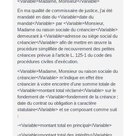
<Variable>Madame, Monsieur</Variable>
En ma qualité de commissaire de justice, j'ai été
mandaté en date du <Variable>date du
mandat</Variable> par <Variable>Monsieur,
Madame ou raison sociale du créancier</Variable>
demeurant à <Variable>adresse ou siège social du
créancier</Variable> afin de mettre en œuvre la
procédure simplifiée de recouvrement des petites
créances prévue à l'article L. 125-1 du code des
procédures civiles d'exécution.
<Variable>Madame, Monsieur ou raison sociale du
créancier</Variable> m'indique en effet être
créancier à votre encontre d'une somme totale de
<Variable>montant total réclamé</Variable> sur le
fondement de <Variable>fondement de la créance :
date du contrat ou obligation à caractère
statutaire</Variable> et se composant comme suit
:
-<Variable>montant total en principal</Variable>
-<Variable>montant total des intérêts</Variable>.