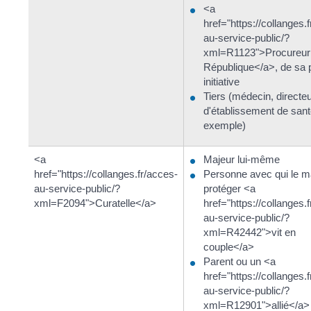
<a
href="https://collanges.
au-service-public/?
xml=R1123">Procureur 
République</a>, de sa 
initiative
Tiers (médecin, directe
d'établissement de sant
exemple)
<a
Majeur lui-même
href="https://collanges.fr/acces-
Personne avec qui le m
au-service-public/?
protéger <a
xml=F2094">Curatelle</a>
href="https://collanges.
au-service-public/?
xml=R42442">vit en
couple</a>
Parent ou un <a
href="https://collanges.
au-service-public/?
xml=R12901">allié</a>