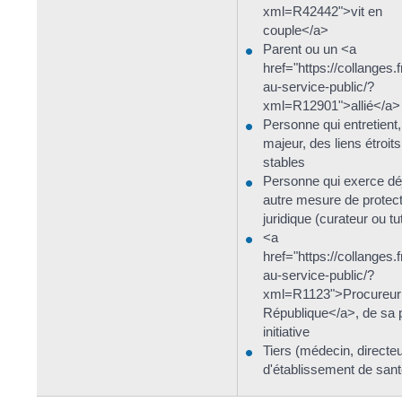
xml=R42442">vit en
couple</a>
Parent ou un <a
href="https://collanges.
au-service-public/?
xml=R12901">allié</a>
Personne qui entretient,
majeur, des liens étroits
stables
Personne qui exerce dé
autre mesure de protec
juridique (curateur ou tu
<a
href="https://collanges.
au-service-public/?
xml=R1123">Procureur 
République</a>, de sa 
initiative
Tiers (médecin, directe
d'établissement de santé