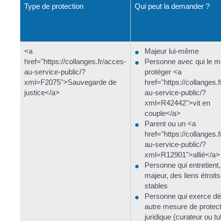
Type de protection
Qui peut la demander ?
<a
Majeur lui-même
href="https://collanges.fr/acces-
Personne avec qui le m
au-service-public/?
protéger <a
xml=F2075">Sauvegarde de
href="https://collanges.
justice</a>
au-service-public/?
xml=R42442">vit en
couple</a>
Parent ou un <a
href="https://collanges.
au-service-public/?
xml=R12901">allié</a>
Personne qui entretient,
majeur, des liens étroits
stables
Personne qui exerce dé
autre mesure de protec
juridique (curateur ou tu