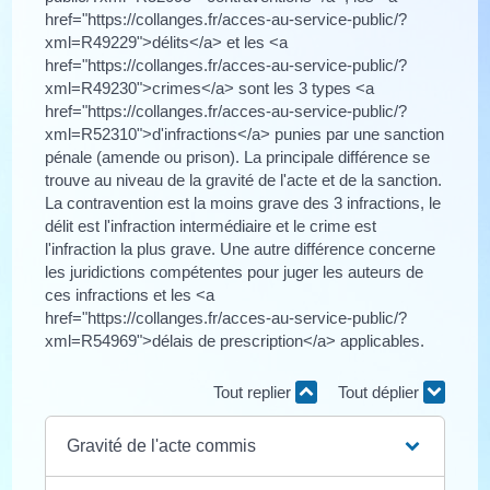
href="https://collanges.fr/acces-au-service-public/?
xml=R49229">délits</a> et les <a
href="https://collanges.fr/acces-au-service-public/?
xml=R49230">crimes</a> sont les 3 types <a
href="https://collanges.fr/acces-au-service-public/?
xml=R52310">d'infractions</a> punies par une sanction
pénale (amende ou prison). La principale différence se
trouve au niveau de la gravité de l'acte et de la sanction.
La contravention est la moins grave des 3 infractions, le
délit est l'infraction intermédiaire et le crime est
l'infraction la plus grave. Une autre différence concerne
les juridictions compétentes pour juger les auteurs de
ces infractions et les <a
href="https://collanges.fr/acces-au-service-public/?
xml=R54969">délais de prescription</a> applicables.
Tout replier
Tout déplier
Gravité de l'acte commis