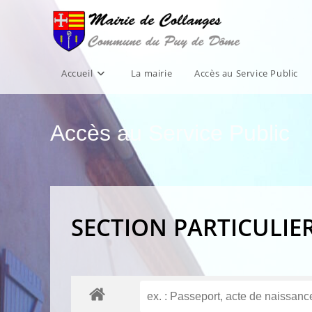
Skip
to
content
Accueil
La mairie
Accès au Service Public
Accès au Service Public
SECTION PARTICULIE