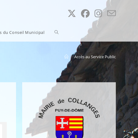
Toggle
ns du Conseil Municipal
website
>
Accès au Service Public
search