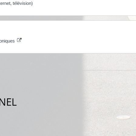
rnet, télévision)
roniques
NEL