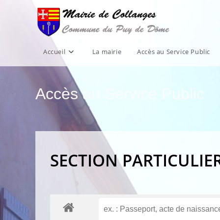
Skip
to
content
Accueil
La mairie
Accès au Service Public
Accès au Service Public
SECTION PARTICULIE