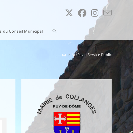
Toggle
ns du Conseil Municipal
website
>
Accès au Service Public
search