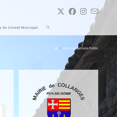
Toggle
ns du Conseil Municipal
website
>
Accès au Service Public
search