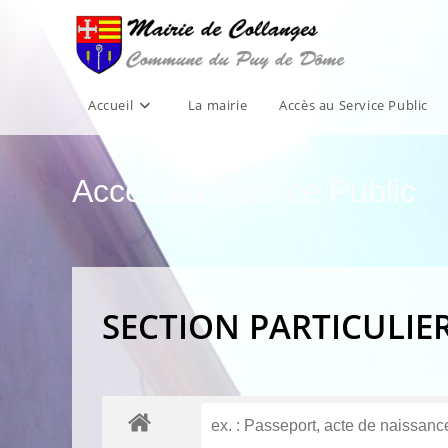
Skip
to
content
Accueil
La mairie
Accès au Service Public
Accès au Service Public
SECTION PARTICULIE