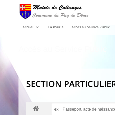
Skip
to
content
Accueil
La mairie
Accès au Service Public
Accès au Service Public
SECTION PARTICULIE