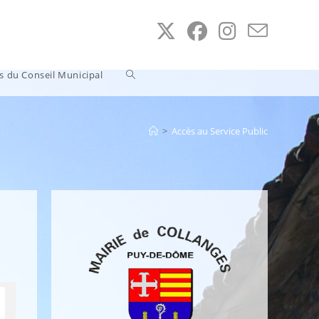
Toggle
ns du Conseil Municipal
website
>
Accès au Service Public
search