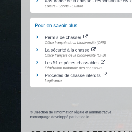
Assurance de la chasse - responsabilité civi
Loisirs - Sports - Culture
Pour en savoir plus
Permis de chasser
Office français de la biodiversité (OFB)
La sécurité à la chasse
Office français de la biodiversité (OFB)
Les 91 espèces chassables
Fédération nationale des chasseurs
Procédés de chasse interdits
Legifrance
©
Direction de l'information légale et administrative
comarquage developpé par
baseo.io