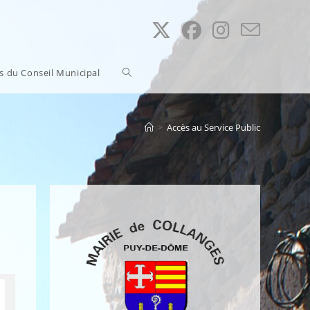
Toggle
ns du Conseil Municipal
website
>
Accès au Service Public
search