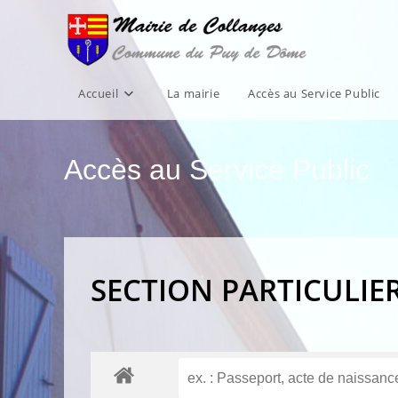
Skip
to
content
Accueil
La mairie
Accès au Service Public
Accès au Service Public
SECTION PARTICULIE