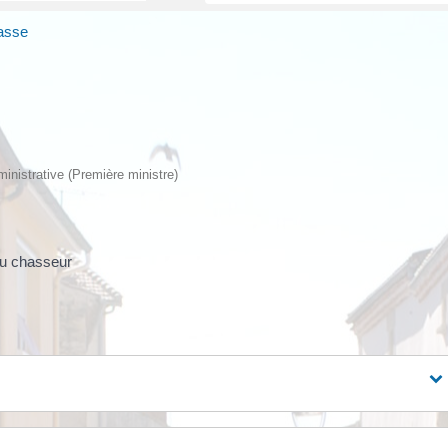
asse
dministrative (Première ministre)
du chasseur