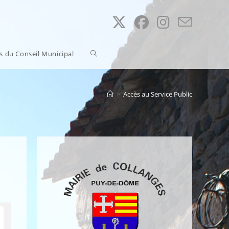
Toggle
ns du Conseil Municipal
website
>
Accès au Service Public
search