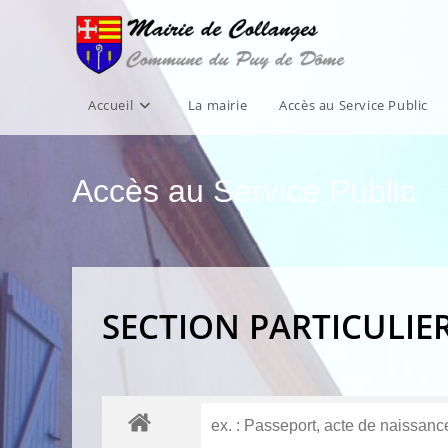
Skip
to
content
Accueil
La mairie
Accès au Service Public
Accès au Service Public
SECTION PARTICULIE