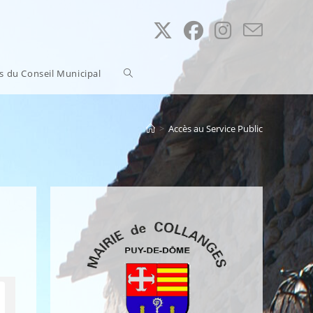
Toggle
ns du Conseil Municipal
website
>
Accès au Service Public
search