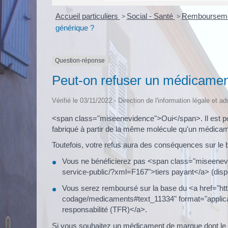
Accueil particuliers
>
Social - Santé
>
Remboursement
générique ?
Question-réponse
Peut-on refuser un médicamen
Vérifié le 03/11/2022 - Direction de l'information légale et a
<span class="miseenevidence">Oui</span>. Il est p
fabriqué à partir de la même molécule qu'un médicame
Toutefois, votre refus aura des conséquences sur le b
Vous ne bénéficierez pas <span class="miseenevid
service-public/?xml=F167">tiers payant</a> (disp
Vous serez remboursé sur la base du <a href="htt
codage/medicaments#text_11334" format="applicatio
responsabilité (TFR)</a>.
Si vous souhaitez un médicament de marque dont le pr