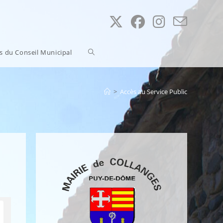
Toggle
ns du Conseil Municipal
website
>
Accès au Service Public
search