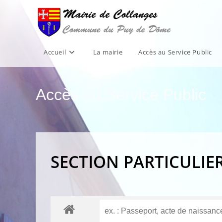
Skip
to
content
Accueil
La mairie
Accès au Service Public
Accès au Service Public
SECTION PARTICULIE