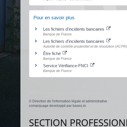
Pour en savoir plus
Les fichiers d'incidents bancaires
Banque de France
Les fichiers d'incidents bancaires
Autorité de contrôle prudentiel et de résolution (ACPR)
Être fiché
Banque de France
Service Vérifiance-FNCI
Banque de France
©
Direction de l'information légale et administrative
comarquage developpé par
baseo.io
SECTION PROFESSION