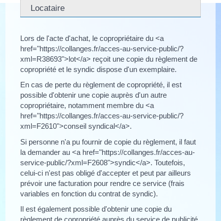
Locataire
Lors de l'acte d'achat, le copropriétaire du <a
href="https://collanges.fr/acces-au-service-public/?
xml=R38693">lot</a> reçoit une copie du règlement de
copropriété et le syndic dispose d'un exemplaire.
En cas de perte du règlement de copropriété, il est
possible d'obtenir une copie auprès d'un autre
copropriétaire, notamment membre du <a
href="https://collanges.fr/acces-au-service-public/?
xml=F2610">conseil syndical</a>.
Si personne n'a pu fournir de copie du règlement, il faut
la demander au <a href="https://collanges.fr/acces-au-
service-public/?xml=F2608">syndic</a>. Toutefois,
celui-ci n'est pas obligé d'accepter et peut par ailleurs
prévoir une facturation pour rendre ce service (frais
variables en fonction du contrat de syndic).
Il est également possible d'obtenir une copie du
règlement de copropriété auprès du service de publicité