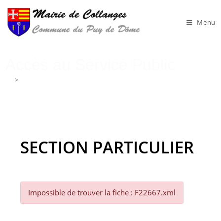
Skip
to
Menu
content
Accès au Service Public
>
Accès au Service Public
SECTION PARTICULIER
Impossible de trouver la fiche : F22667.xml