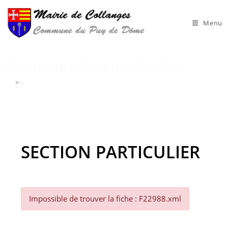
Skip
to
Menu
content
Accès au Service Public
>
Accès au Service Public
SECTION PARTICULIER
Impossible de trouver la fiche : F22988.xml