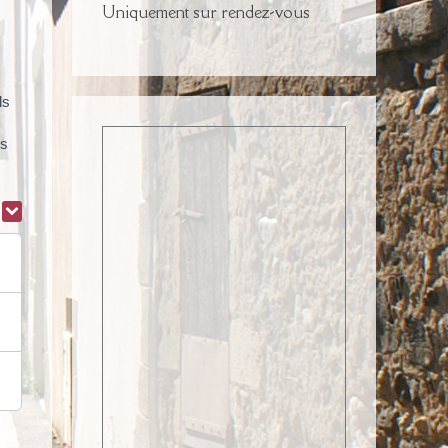
Uniquement sur rendez-vous
ls
és
r