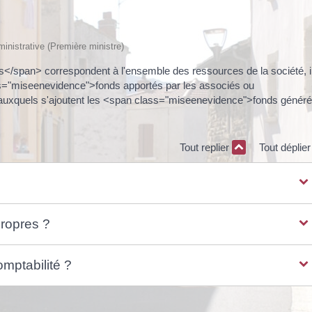
dministrative (Première ministre)
/span> correspondent à l'ensemble des ressources de la société, i
lass="miseenevidence">fonds apportés par les associés ou
té auxquels s'ajoutent les <span class="miseenevidence">fonds génér
Tout replier
Tout déplie
propres ?
omptabilité ?