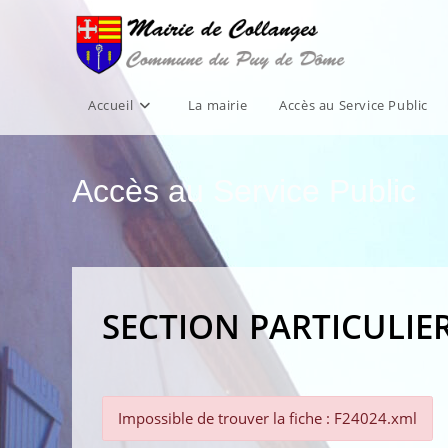
Skip
to
content
Accueil
La mairie
Accès au Service Public
Accès au Service Public
SECTION PARTICULIE
Impossible de trouver la fiche : F24024.xml