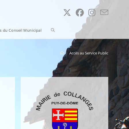
Toggle
ns du Conseil Municipal
website
>
Accès au Service Public
search