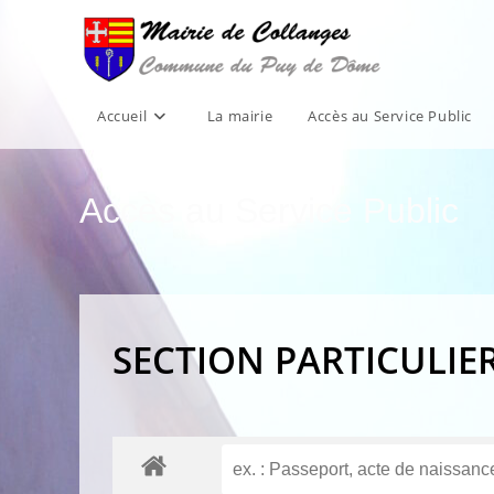
Skip
to
content
Accueil
La mairie
Accès au Service Public
Accès au Service Public
SECTION PARTICULIE