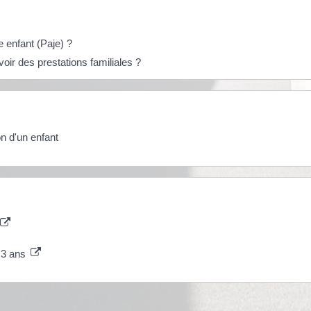
 enfant (Paje) ?
oir des prestations familiales ?
on d'un enfant
 3 ans