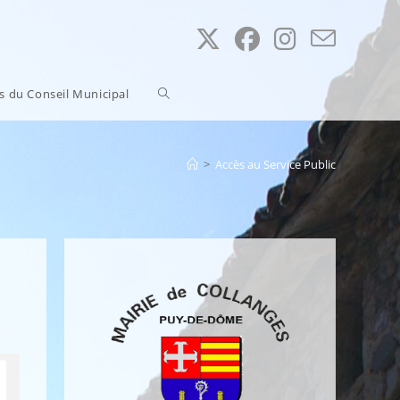
Toggle
ns du Conseil Municipal
website
>
Accès au Service Public
search