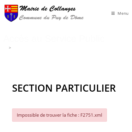
Skip
to
Menu
content
Accès au Service Public
>
Accès au Service Public
SECTION PARTICULIER
Impossible de trouver la fiche : F2751.xml