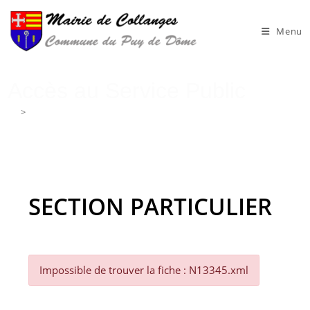
Skip
to
Menu
content
Accès au Service Public
>
Accès au Service Public
SECTION PARTICULIER
Impossible de trouver la fiche : N13345.xml