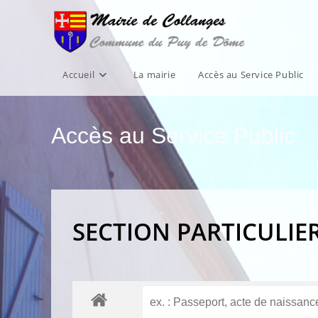
Skip
to
content
Accueil
La mairie
Accès au Service Public
Accès au Service Public
SECTION PARTICULIE