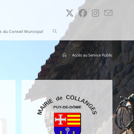
Toggle
ns du Conseil Municipal
website
>
Accès au Service Public
search