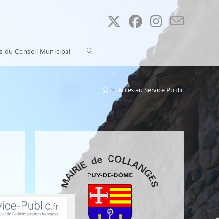
Toggle
ns du Conseil Municipal
website
>
Accès au Service Public
search