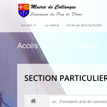
Skip
to
content
Accueil
La mairie
Accès au Service Public
Accès au Service Public
SECTION PARTICULIE