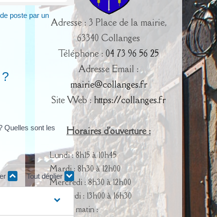
de poste par un
Adresse : 3 Place de la mairie,
63340 Collanges
Téléphone :
04 73 96 56 25
Adresse Email :
 ?
mairie@collanges.fr
Site Web :
https://collanges.fr
? Quelles sont les
Horaires d'ouverture :
Lundi : 8h15 à 10h45
Mardi : 8h30 à 12h00
ier
Tout déplier
Mercredi : 8h30 à 12h00
Vendredi : 13h00 à 16h30
Samedi matin :