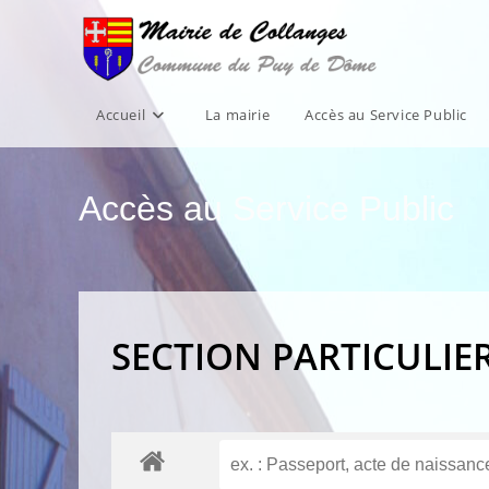
Skip
to
content
Accueil
La mairie
Accès au Service Public
Accès au Service Public
SECTION PARTICULIE