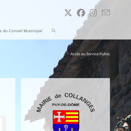
Toggle
ns du Conseil Municipal
website
>
Accès au Service Public
search