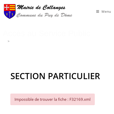
Skip
to
Menu
content
Accès au Service Public
>
Accès au Service Public
SECTION PARTICULIER
Impossible de trouver la fiche : F32169.xml