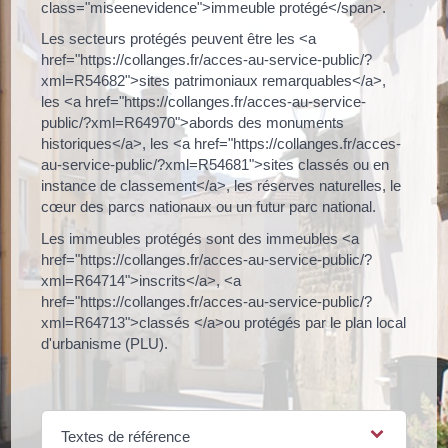
class="miseenevidence">immeuble protégé</span>.
Les secteurs protégés peuvent être les <a
href="https://collanges.fr/acces-au-service-public/?
xml=R54682">sites patrimoniaux remarquables</a>,
les <a href="https://collanges.fr/acces-au-service-
public/?xml=R64970">abords des monuments
historiques</a>, les <a href="https://collanges.fr/acces-
au-service-public/?xml=R54681">sites classés ou en
instance de classement</a>, les réserves naturelles, le
cœur des parcs nationaux ou un futur parc national.
Les immeubles protégés sont des immeubles <a
href="https://collanges.fr/acces-au-service-public/?
xml=R64714">inscrits</a>, <a
href="https://collanges.fr/acces-au-service-public/?
xml=R64713">classés </a>ou protégés par le plan local
d'urbanisme (PLU).
Textes de référence