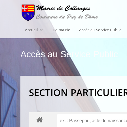
Skip
to
content
Accueil
La mairie
Accès au Service Public
Accès au Service Public
SECTION PARTICULIE