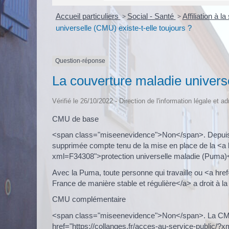
Accueil particuliers
>
Social - Santé
>
Affiliation à 
universelle (CMU) existe-t-elle toujours ?
Question-réponse
La couverture maladie universe
Vérifié le 26/10/2022 - Direction de l'information légale et a
CMU de base
<span class="miseenevidence">Non</span>. Depuis 
supprimée compte tenu de la mise en place de la <a h
xml=F34308">protection universelle maladie (Puma)
Avec la Puma, toute personne qui travaille ou <a hre
France de manière stable et régulière</a> a droit à la
CMU complémentaire
<span class="miseenevidence">Non</span>. La CMU
href="https://collanges.fr/acces-au-service-public/