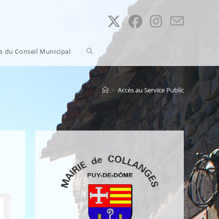
Toggle
ns du Conseil Municipal
website
>
Accès au Service Public
search