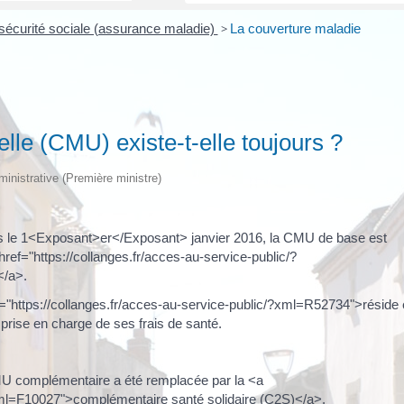
la sécurité sociale (assurance maladie)
>
La couverture maladie
lle (CMU) existe-t-elle toujours ?
dministrative (Première ministre)
le 1<Exposant>er</Exposant> janvier 2016, la CMU de base est
ref="https://collanges.fr/acces-au-service-public/?
</a>.
f="https://collanges.fr/acces-au-service-public/?xml=R52734">réside
 prise en charge de ses frais de santé.
 complémentaire a été remplacée par la <a
?xml=F10027">complémentaire santé solidaire (C2S)</a>.