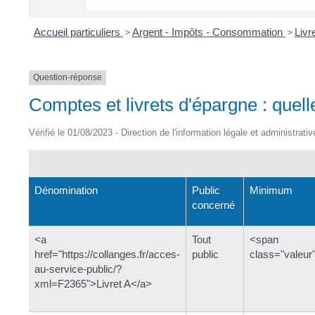
Accueil particuliers
>
Argent - Impôts - Consommation
>
Livr
Question-réponse
Comptes et livrets d'épargne : quell
Vérifié le 01/08/2023 - Direction de l'information légale et administrati
Dénomination
Public
Minimum
concerné
<a
Tout
<span
href="https://collanges.fr/acces-
public
class="valeur
au-service-public/?
xml=F2365">Livret A</a>