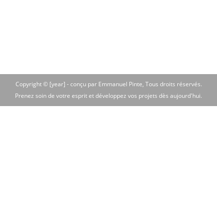
Copyright © [year] -
conçu par Emmanuel Pinte
, Tous droits réservés.
Prenez soin de votre esprit et développez vos projets dès aujourd'hui.