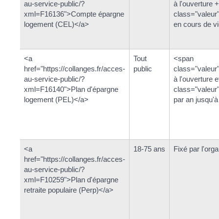
au-service-public/?
à l'ouverture
xml=F16136">Compte épargne
class="valeur
logement (CEL)</a>
en cours de v
<a
Tout
<span
href="https://collanges.fr/acces-
public
class="valeu
au-service-public/?
à l'ouverture 
xml=F16140">Plan d'épargne
class="valeu
logement (PEL)</a>
par an jusqu'à
<a
18-75 ans
Fixé par l'org
href="https://collanges.fr/acces-
au-service-public/?
xml=F10259">Plan d'épargne
retraite populaire (Perp)</a>