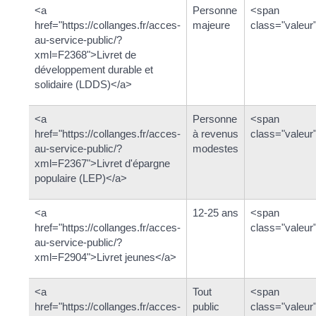
<a
Personne
<span
href="https://collanges.fr/acces-
majeure
class="valeur
au-service-public/?
xml=F2368">Livret de
développement durable et
solidaire (LDDS)</a>
<a
Personne
<span
href="https://collanges.fr/acces-
à revenus
class="valeur
au-service-public/?
modestes
xml=F2367">Livret d'épargne
populaire (LEP)</a>
<a
12-25 ans
<span
href="https://collanges.fr/acces-
class="valeur
au-service-public/?
xml=F2904">Livret jeunes</a>
<a
Tout
<span
href="https://collanges.fr/acces-
public
class="valeu