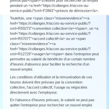
prévoit pas</span> d'heures pour rechercher un emploi
pendant un <a href="https://collanges.fr/acces-au-
service-public/?xml=F2883">préavis de démission</a>.
Toutefois, une <span class="miseenevidence"><a
href="https://collanges.fr/acces-au-service-public/?
xml=R59273">convention collective</a></span>, un <a
href="https://collanges.fr/acces-au-service-public/?
xml=R57077">accord collectif</a> ou un <span
class="miseenevidence"><a
href="https://collanges.fr/acces-au-service-public/?
xml=R12729">usage</a></span> dans l'entreprise peut
permettre au salarié de bénéficier d'un certain nombre
d'heures d'absence pour faciliter la recherche d'un
nouvel emploi.
Les conditions d'utilisation et la rémunération de ces
heures doivent être prévues par la convention
collective, l'accord collectif, l'usage ou négociées
directement avec l'employeur.
En l'absence d'heures prévues, le salarié ne peut pas
quitter l'entreprise pour rechercher un nouvel emploi