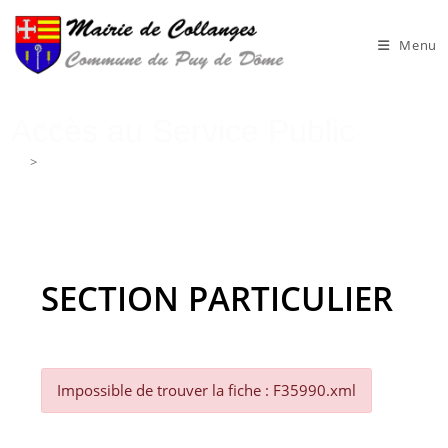
Skip
to
Menu
content
Accès au Service Public
>
Accès au Service Public
SECTION PARTICULIER
Impossible de trouver la fiche : F35990.xml