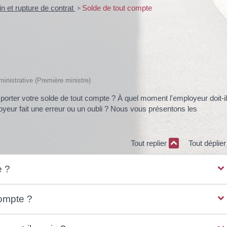
in et rupture de contrat
>
Solde de tout compte
dministrative (Première ministre)
orter votre solde de tout compte ? À quel moment l'employeur doit-il
loyeur fait une erreur ou un oubli ? Nous vous présentons les
Tout replier
Tout déplie
e ?
compte ?