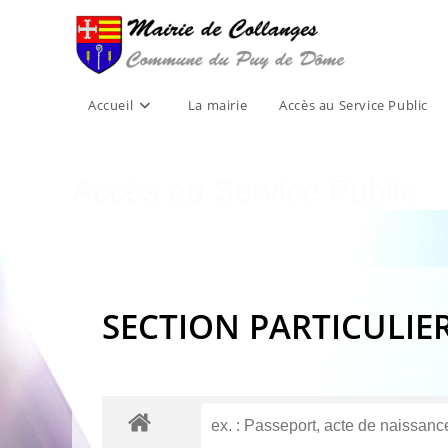
Skip
to
content
Accueil
La mairie
Accès au Service Public
Accès au Service Public
SECTION PARTICULIE