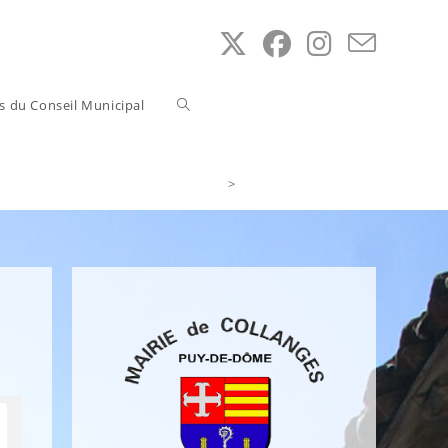
Toggle
ns du Conseil Municipal
website
>
Accès au Service Public
search