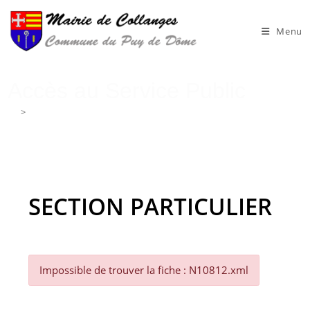
Skip
to
Menu
content
Accès au Service Public
>
Accès au Service Public
SECTION PARTICULIER
Impossible de trouver la fiche : N10812.xml