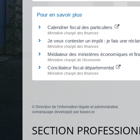
Pour en savoir plus
Calendrier fiscal des particuliers
Ministère chargé des finances
Je veux contester un impôt : je fais une récl
Ministère chargé des finances
Médiateur des ministères économiques et fin
Ministère chargé de l'économie
Conciliateur fiscal départemental
Ministère chargé des finances
©
Direction de l'information légale et administrative
comarquage developpé par
baseo.io
SECTION PROFESSION