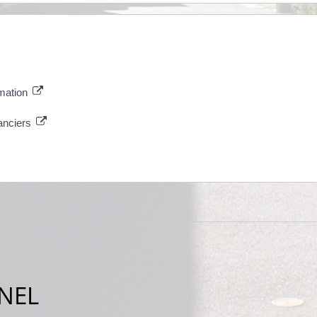
amation
anciers
NEL