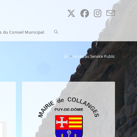
Toggle
ns du Conseil Municipal
website
>
Accès au Service Public
search