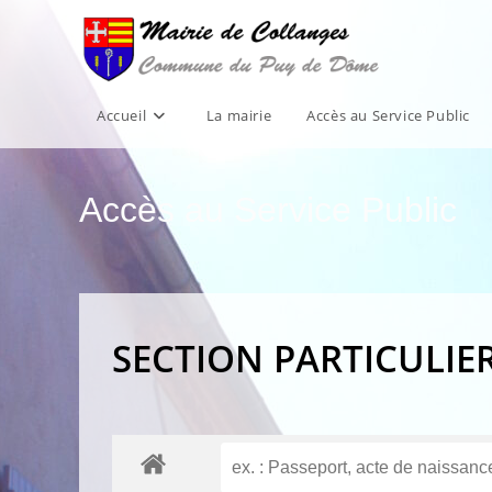
Skip
to
content
Accueil
La mairie
Accès au Service Public
Accès au Service Public
SECTION PARTICULIE