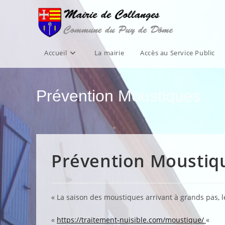
Skip
to
content
Accueil
La mairie
Accès au Service Public
Prévention Moustiques
Prévention Moustiq
« La saison des moustiques arrivant à grands pas, l
«
https://traitement-nuisible.com/moustique/
«