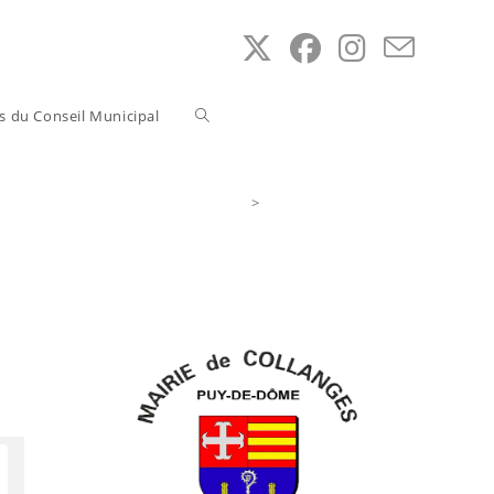
Toggle
ns du Conseil Municipal
website
>
Accès au Service Public
search