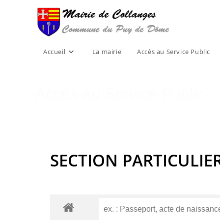
Skip
to
content
Accueil
La mairie
Accès au Service Public
Accès au Service Public
SECTION PARTICULIE