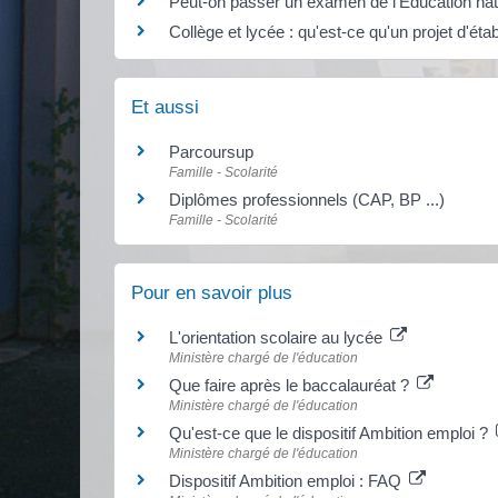
Peut-on passer un examen de l'Éducation nati
Collège et lycée : qu'est-ce qu'un projet d'ét
Et aussi
Parcoursup
Famille - Scolarité
Diplômes professionnels (CAP, BP ...)
Famille - Scolarité
Pour en savoir plus
L'orientation scolaire au lycée
Ministère chargé de l'éducation
Que faire après le baccalauréat ?
Ministère chargé de l'éducation
Qu'est-ce que le dispositif Ambition emploi ?
Ministère chargé de l'éducation
Dispositif Ambition emploi : FAQ