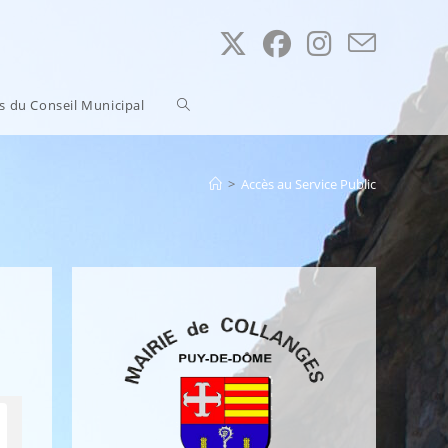
Toggle
ns du Conseil Municipal
website
>
Accès au Service Public
search