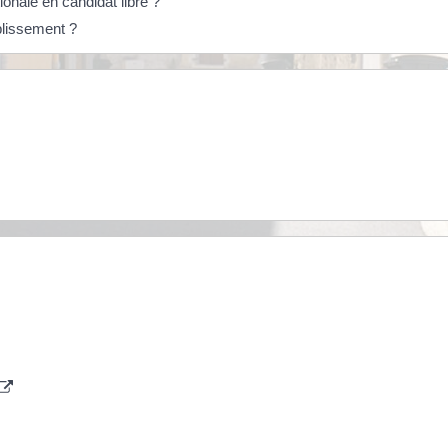
onale en candidat libre ?
ablissement ?