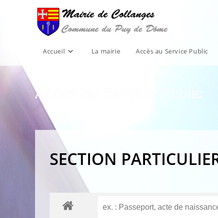
Skip
to
content
Accueil
La mairie
Accès au Service Public
Accès au Service Public
SECTION PARTICULIE