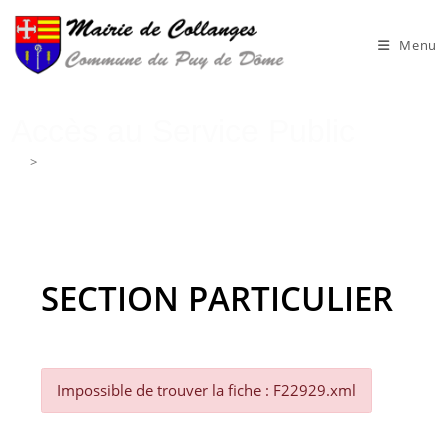
Skip
to
Menu
content
Accès au Service Public
>
Accès au Service Public
SECTION PARTICULIER
Impossible de trouver la fiche : F22929.xml