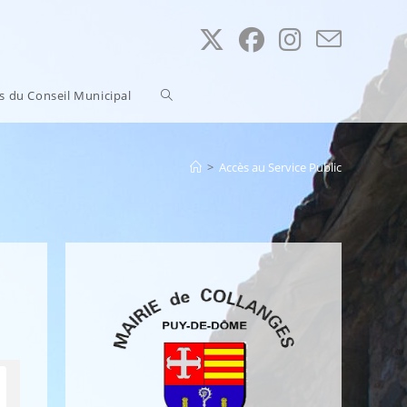
Toggle
ns du Conseil Municipal
website
>
Accès au Service Public
search