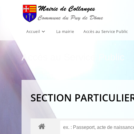
Skip
to
content
Accueil
La mairie
Accès au Service Public
Accès au Service Public
SECTION PARTICULIE