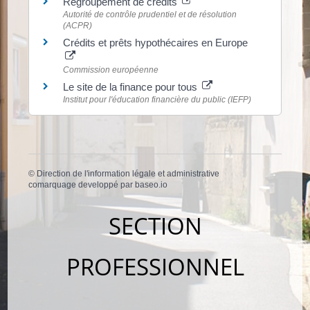
Regroupement de crédits
Autorité de contrôle prudentiel et de résolution
(ACPR)
Crédits et prêts hypothécaires en Europe
Commission européenne
Le site de la finance pour tous
Institut pour l'éducation financière du public (IEFP)
©
Direction de l'information légale et administrative
comarquage developpé par
baseo.io
SECTION
PROFESSIONNEL