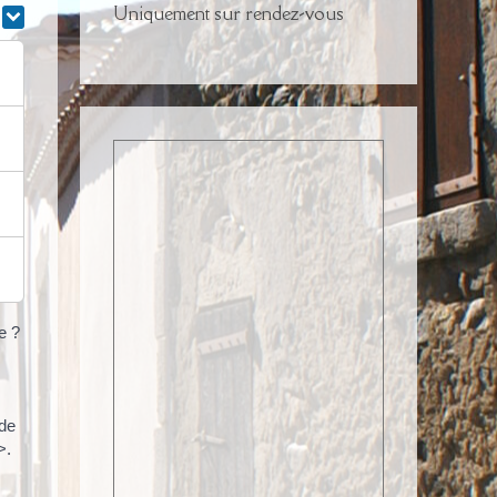
Uniquement sur rendez-vous
r
e ?
 de
>.