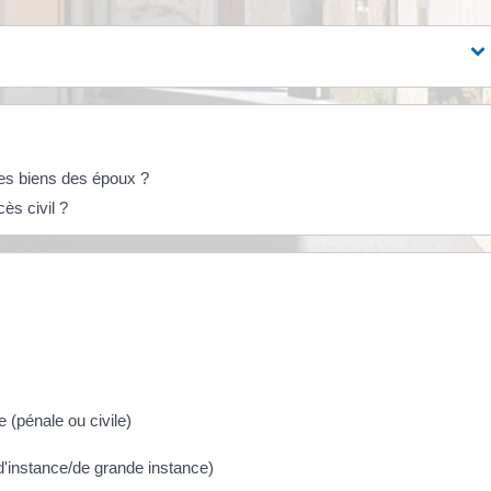
des biens des époux ?
ès civil ?
 (pénale ou civile)
x d'instance/de grande instance)