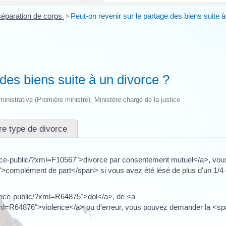
séparation de corps
>
Peut-on revenir sur le partage des biens suite à
 des biens suite à un divorce ?
dministrative (Première ministre), Ministère chargé de la justice
re type de divorce
rvice-public/?xml=F10567">divorce par consentement mutuel</a>, vou
omplément de part</span> si vous avez été lésé de plus d'un 1/4
rvice-public/?xml=R64875">dol</a>, de <a
/?xml=R64876">violence</a> ou d'erreur, vous pouvez demander la <s