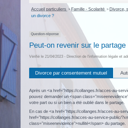
Accueil particuliers
>
Famille - Scolarité
>
Divorce, 
un divorce ?
Question-réponse
Peut-on revenir sur le partage
Vérifié le 21/04/2023 - Direction de l'information légale et a
Divorce par consentement mutuel
Aut
Après un <a href="https://collanges.fr/acces-au-se
pouvez demander un <span class="miseenevidence">c
votre part ou si un bien a été oublié dans le partage.
En cas de <a href="https://collanges.fr/acces-au-se
href="https://collanges.fr/acces-au-service-public
class="miseenevidence">nullité</span> du partage.