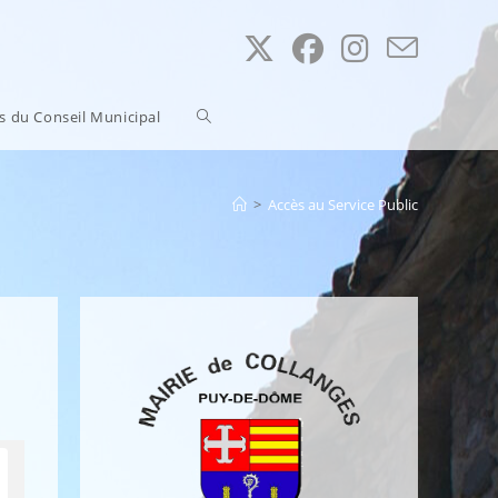
Toggle
ns du Conseil Municipal
website
>
Accès au Service Public
search