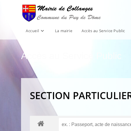
Skip
to
content
Accueil
La mairie
Accès au Service Public
Accès au Service Public
SECTION PARTICULIE