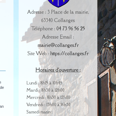
Adresse : 3 Place de la mairie,
63340 Collanges
Téléphone :
04 73 96 56 25
Adresse Email :
mairie@collanges.fr
Site Web :
https://collanges.fr
Horaires d'ouverture :
s
Lundi : 8h15 à 10h45
 de
Mardi : 8h30 à 12h00
Mercredi : 8h30 à 12h00
Vendredi : 13h00 à 16h30
pan
Samedi matin :