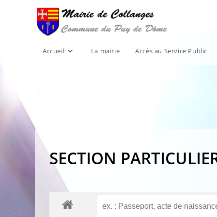
Skip
to
content
Accueil
La mairie
Accès au Service Public
Accès au Service Public
SECTION PARTICULIE