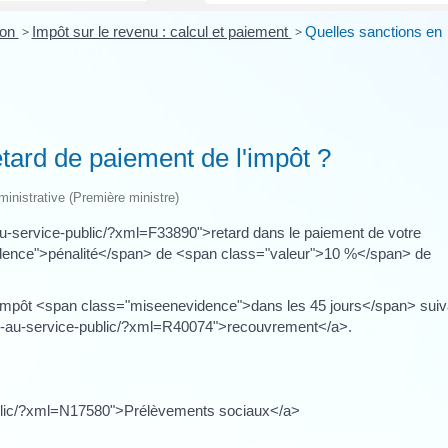
ion
>
Impôt sur le revenu : calcul et paiement
>
Quelles sanctions en
tard de paiement de l'impôt ?
dministrative (Première ministre)
-au-service-public/?xml=F33890">retard dans le paiement de votre
dence">pénalité</span> de <span class="valeur">10 %</span> de
e impôt <span class="miseenevidence">dans les 45 jours</span> suiv
ces-au-service-public/?xml=R40074">recouvrement</a>.
public/?xml=N17580">Prélèvements sociaux</a>