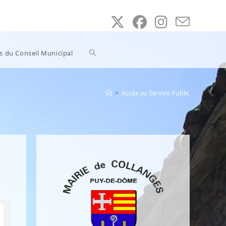
Toggle
ns du Conseil Municipal
website
>
Accès au Service Public
search