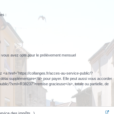
es :
:
 vous avez opté pour le prélèvement mensuel
z <a href="https://collanges.fr/acces-au-service-public/?
délai supplémentaire</a> pour payer. Elle peut aussi vous accorder
-public/?xml=R38237">remise gracieuse</a>, totale ou partielle, de
rvice des impôts...)