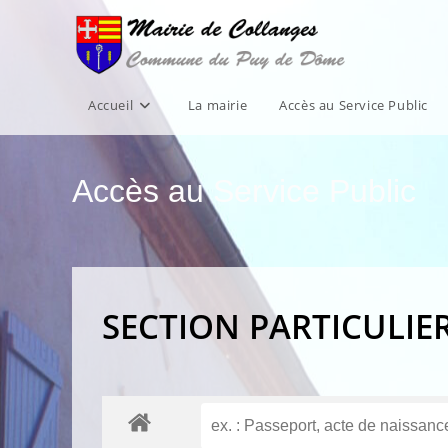
Skip
to
content
Accueil
La mairie
Accès au Service Public
Accès au Service Public
SECTION PARTICULIE