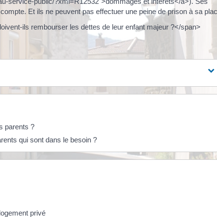
es-au-service-public/?xml=R12532">dommages et intérêts</a>). Ses
ompte. Et ils ne peuvent pas effectuer une peine de prison à sa plac
ivent-ils rembourser les dettes de leur enfant majeur ?</span>
s parents ?
rents qui sont dans le besoin ?
 logement privé