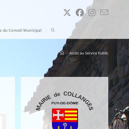
Toggle
ns du Conseil Municipal
website
>
Accès au Service Public
search