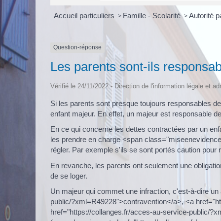
Accueil particuliers
>
Famille - Scolarité
>
Autorité 
Question-réponse
Les parents sont-ils responsab
Vérifié le 24/11/2022 - Direction de l'information légale et a
Si les parents sont presque toujours responsables de 
enfant majeur. En effet, un majeur est responsable d
En ce qui concerne les dettes contractées par un enfan
les prendre en charge <span class="miseenevidence"
régler. Par exemple s'ils se sont portés caution pour r
En revanche, les parents ont seulement une obligatio
de se loger.
Un majeur qui commet une infraction, c'est-à-dire un ac
public/?xml=R49228">contravention</a>, <a href="htt
href="https://collanges.fr/acces-au-service-public/