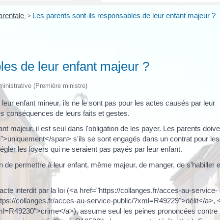
parentale
>
Les parents sont-ils responsables de leur enfant majeur ?
les de leur enfant majeur ?
dministrative (Première ministre)
leur enfant mineur, ils ne le sont pas pour les actes causés par leur
es conséquences de leurs faits et gestes.
t majeur, il est seul dans l'obligation de les payer. Les parents doive
>uniquement</span> s'ils se sont engagés dans un contrat pour les
égler les loyers qui ne seraient pas payés par leur enfant.
n de permettre à leur enfant, même majeur, de manger, de s'habiller e
te interdit par la loi (<a href="https://collanges.fr/acces-au-service-
ps://collanges.fr/acces-au-service-public/?xml=R49229">délit</a>, 
?xml=R49230">crime</a>), assume seul les peines prononcées contre l