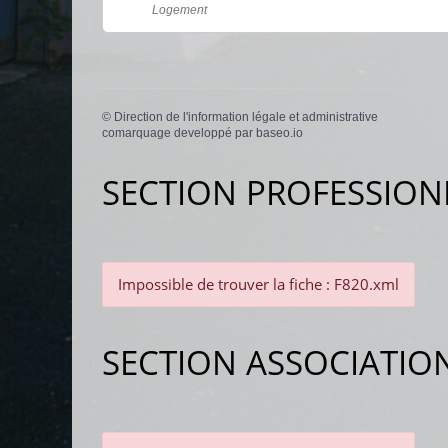
Logement
©
Direction de l'information légale et administrative
comarquage developpé par
baseo.io
SECTION PROFESSION
Impossible de trouver la fiche : F820.xml
SECTION ASSOCIATIO